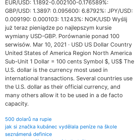
EUR/USD: 1.1892-0.002100-0.176589%:
GBP/USD: 1.3897: 0.095600: 6.8792%: JPY/USD:
0.009190: 0.000103: 1.1243%: NOK/USD Wyślij
już teraz pieniądze po najlepszym kursie
wymiany USD-GBP. Porównanie ponad 100
serwisów. Mar 10, 2021 · USD US Dollar Country
United States of America Region North America
Sub-Unit 1 Dollar = 100 cents Symbol $, US$ The
U.S. dollar is the currency most used in
international transactions. Several countries use
the U.S. dollar as their official currency, and
many others allow it to be used in a de facto
capacity.
500 dolarů na rupie
jak si značka kubánec vydělala peníze na škole
seznámená definice