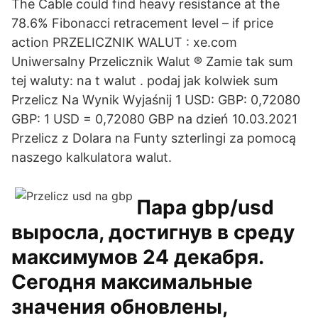
The Cable could find heavy resistance at the
78.6% Fibonacci retracement level – if price
action PRZELICZNIK WALUT : xe.com
Uniwersalny Przelicznik Walut ® Zamie tak sum
tej waluty: na t walut . podaj jak kolwiek sum
Przelicz Na Wynik Wyjaśnij 1 USD: GBP: 0,72080
GBP: 1 USD = 0,72080 GBP na dzień 10.03.2021
Przelicz z Dolara na Funty szterlingi za pomocą
naszego kalkulatora walut.
Пара gbp/usd
выросла, достигнув в среду
максимумов 24 декабря.
Сегодня максимальные
значения обновлены,