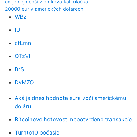
co je nejmenší zlomková kalkulačka
20000 eur v amerických dolarech
WBz
IU
cfLmn
OTzVI
BrS
DvMZO
Aká je dnes hodnota eura voči americkému
doláru
Bitcoinové hotovosti nepotvrdené transakcie
Turnto10 počasie