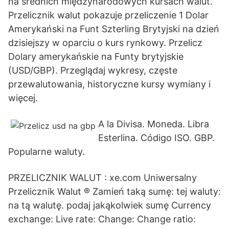
na średnich międzynarodowych kursach walut.
Przelicznik walut pokazuje przeliczenie 1 Dolar
Amerykański na Funt Szterling Brytyjski na dzień
dzisiejszy w oparciu o kurs rynkowy. Przelicz
Dolary amerykańskie na Funty brytyjskie
(USD/GBP). Przeglądaj wykresy, częste
przewalutowania, historyczne kursy wymiany i
więcej.
A la Divisa. Moneda. Libra
Esterlina. Código ISO. GBP.
Popularne waluty.
PRZELICZNIK WALUT : xe.com Uniwersalny
Przelicznik Walut ® Zamień taką sumę: tej waluty:
na tą walutę. podaj jakąkolwiek sumę Currency
exchange: Live rate: Change: Change ratio: