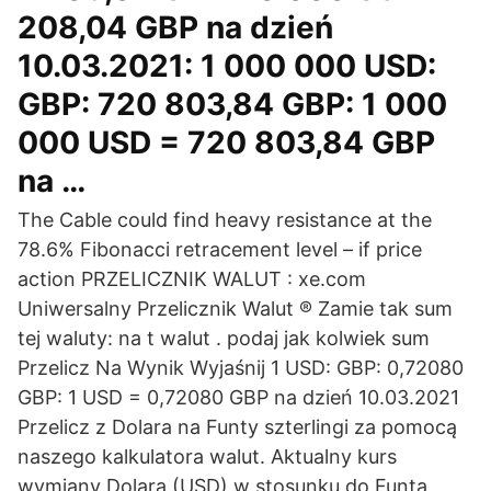
208,04 GBP na dzień
10.03.2021: 1 000 000 USD:
GBP: 720 803,84 GBP: 1 000
000 USD = 720 803,84 GBP
na …
The Cable could find heavy resistance at the
78.6% Fibonacci retracement level – if price
action PRZELICZNIK WALUT : xe.com
Uniwersalny Przelicznik Walut ® Zamie tak sum
tej waluty: na t walut . podaj jak kolwiek sum
Przelicz Na Wynik Wyjaśnij 1 USD: GBP: 0,72080
GBP: 1 USD = 0,72080 GBP na dzień 10.03.2021
Przelicz z Dolara na Funty szterlingi za pomocą
naszego kalkulatora walut. Aktualny kurs
wymiany Dolara (USD) w stosunku do Funta