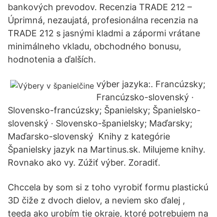
bankových prevodov. Recenzia TRADE 212 –
️Úprimná, nezaujatá, profesionálna recenzia na
TRADE 212 s jasnými kladmi a zápormi vrátane
minimálneho vkladu, obchodného bonusu,
hodnotenia a ďalších.
výber jazyka:. Francúzsky;
Francúzsko-slovenský ·
Slovensko-francúzsky; Španielsky; Španielsko-
slovenský · Slovensko-španielsky; Maďarsky;
Maďarsko-slovenský Knihy z kategórie
Španielsky jazyk na Martinus.sk. Milujeme knihy.
Rovnako ako vy. Zúžiť výber. Zoradiť.
Chccela by som si z toho vyrobiť formu plastickú
3D čiže z dvoch dielov, a neviem sko ďalej ,
teeda ako urobím tie okraje, ktoré potrebujem na