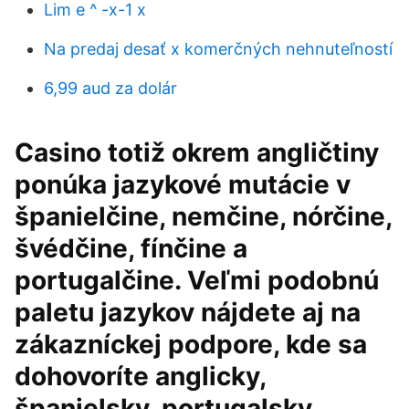
Lim e ^ -x-1 x
Na predaj desať x komerčných nehnuteľností
6,99 aud za dolár
Casino totiž okrem angličtiny
ponúka jazykové mutácie v
španielčine, nemčine, nórčine,
švédčine, fínčine a
portugalčine. Veľmi podobnú
paletu jazykov nájdete aj na
zákazníckej podpore, kde sa
dohovoríte anglicky,
španielsky, portugalsky,