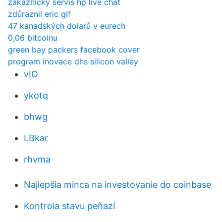
zákaznický servis hp live chat
zdůraznil eric gif
47 kanadských dolarů v eurech
0,06 bitcoinu
green bay packers facebook cover
program inovace dhs silicon valley
vIO
ykotq
bhwg
LBkar
rhvma
Najlepšia minca na investovanie do coinbase
Kontrola stavu peňazí