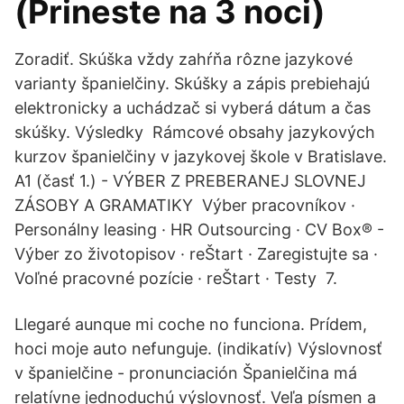
(Prineste na 3 noci)
Zoradiť. Skúška vždy zahŕňa rôzne jazykové
varianty španielčiny. Skúšky a zápis prebiehajú
elektronicky a uchádzač si vyberá dátum a čas
skúšky. Výsledky Rámcové obsahy jazykových
kurzov španielčiny v jazykovej škole v Bratislave.
A1 (časť 1.) - VÝBER Z PREBERANEJ SLOVNEJ
ZÁSOBY A GRAMATIKY Výber pracovníkov ·
Personálny leasing · HR Outsourcing · CV Box® -
Výber zo životopisov · reŠtart · Zaregistujte sa ·
Voľné pracovné pozície · reŠtart · Testy 7.
Llegaré aunque mi coche no funciona. Prídem,
hoci moje auto nefunguje. (indikatív) Výslovnosť
v španielčine - pronunciación Španielčina má
relatívne jednoduchú výslovnosť. Veľa písmen a