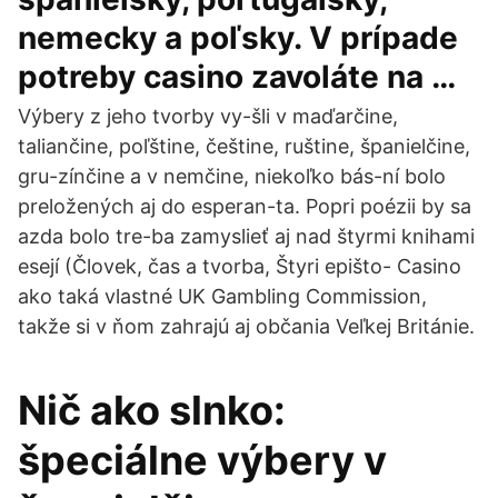
nemecky a poľsky. V prípade
potreby casino zavoláte na …
Výbery z jeho tvorby vy-šli v maďarčine,
taliančine, poľštine, češtine, ruštine, španielčine,
gru-zínčine a v nemčine, niekoľko bás-ní bolo
preložených aj do esperan-ta. Popri poézii by sa
azda bolo tre-ba zamyslieť aj nad štyrmi knihami
esejí (Človek, čas a tvorba, Štyri epišto- Casino
ako taká vlastné UK Gambling Commission,
takže si v ňom zahrajú aj občania Veľkej Británie.
Nič ako slnko:
špeciálne výbery v