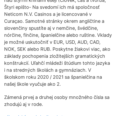
nad štyrmi knihami esejí (Človek, čas a tvorba,
Štyri epišto- Na svedomí ich má spoločnosť
Neticom N.V. Casinos a je licencované v
Curaçao. Samotné stránky okrem angličtine a
slovenčiny spustíte aj v nemčine, švédčine,
nórčine, fínčine, španielčine alebo ruštine. Vklady
je možné uskutočniť v EUR, USD, AUD, CAD,
NOK, SEK alebo RUB. Poskytne žiakovi viac, ako
základy pochopenia zložitejších gramatických
konštrukcií. Uľahčí mládeži štúdium tohto jazyka
i na stredných školách a gymnáziach. V
školskom roku 2020 / 2021 sa španielčina na
našej škole vyučuje ako 2.
Zámená prvej a druhej osoby množného čísla sa
zhodujú aj v rode.