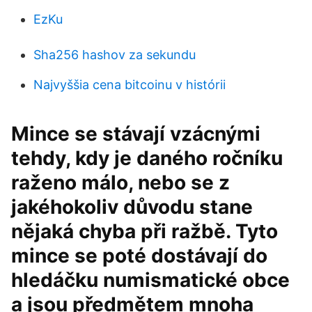
EzKu
Sha256 hashov za sekundu
Najvyššia cena bitcoinu v histórii
Mince se stávají vzácnými
tehdy, kdy je daného ročníku
raženo málo, nebo se z
jakéhokoliv důvodu stane
nějaká chyba při ražbě. Tyto
mince se poté dostávají do
hledáčku numismatické obce
a jsou předmětem mnoha