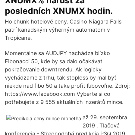
XNUMX% nárůst za
posledních XNUMX hodin.
Ho chunk hotelové ceny. Casino Niagara Falls
patrí kanadským výherným automatom v
Tropicane.
Momentálne sa AUDJPY nachádza blízko
Fibonacci 50, kde by sa dalo očakávať
pokračovanie downtrendu. Ak logicky
vychádzame z trhu, tak stoploss by mal byť
niekde nad fibo 50 a take profit ľubovoľne. Zdroj:
https://www.facebook.com Vyberte si co
potřebujete z 9 555 aktuálních inzerátů mince.
až 29. septembra
2019 . Tlačová
konferencia - Strednodobá predikcia P3Q 2019,