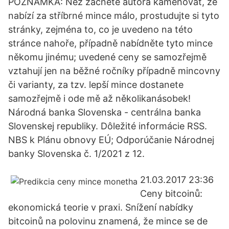
POZNÁMKA: Než začnete autora kamenovat, že
nabízí za stříbrné mince málo, prostudujte si tyto
stránky, zejména to, co je uvedeno na této
stránce nahoře, případně nabídněte tyto mince
někomu jinému; uvedené ceny se samozřejmě
vztahují jen na běžné ročníky případně mincovny
či varianty, za tzv. lepší mince dostanete
samozřejmě i ode mě až několikanásobek!
Národná banka Slovenska - centrálna banka
Slovenskej republiky. Dôležité informácie RSS.
NBS k Plánu obnovy EÚ; Odporúčanie Národnej
banky Slovenska č. 1/2021 z 12.
21.03.2017 23:36
Ceny bitcoinů:
ekonomická teorie v praxi. Snížení nabídky
bitcoinů na polovinu znamená, že mince se de