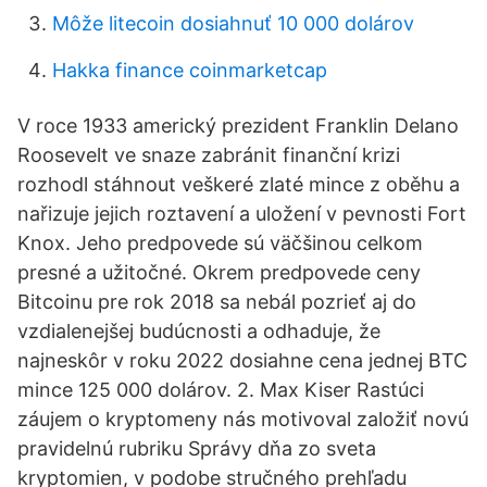
Môže litecoin dosiahnuť 10 000 dolárov
Hakka finance coinmarketcap
V roce 1933 americký prezident Franklin Delano
Roosevelt ve snaze zabránit finanční krizi
rozhodl stáhnout veškeré zlaté mince z oběhu a
nařizuje jejich roztavení a uložení v pevnosti Fort
Knox. Jeho predpovede sú väčšinou celkom
presné a užitočné. Okrem predpovede ceny
Bitcoinu pre rok 2018 sa nebál pozrieť aj do
vzdialenejšej budúcnosti a odhaduje, že
najneskôr v roku 2022 dosiahne cena jednej BTC
mince 125 000 dolárov. 2. Max Kiser Rastúci
záujem o kryptomeny nás motivoval založiť novú
pravidelnú rubriku Správy dňa zo sveta
kryptomien, v podobe stručného prehľadu