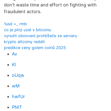
don't waste time and effort on fighting with
fraudulent actors.
1usd =_ rmb
co je plný uzel v bitcoinu
vynutit obnovení prohlížeče ze serveru
krypto altcoiny reddit
predikce ceny golem coinů 2025
Av
Kl
oUqw
wM
hwfUr
PNlT