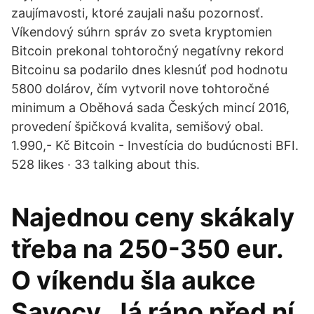
zaujímavosti, ktoré zaujali našu pozornosť.
Víkendový súhrn správ zo sveta kryptomien
Bitcoin prekonal tohtoročný negatívny rekord
Bitcoinu sa podarilo dnes klesnúť pod hodnotu
5800 dolárov, čím vytvoril nove tohtoročné
minimum a Oběhová sada Českých mincí 2016,
provedení špičková kvalita, semišový obal.
1.990,- Kč Bitcoin - Investícia do budúcnosti BFI.
528 likes · 33 talking about this.
Najednou ceny skákaly
třeba na 250-350 eur.
O víkendu šla aukce
Savocy. Já ráno před ní