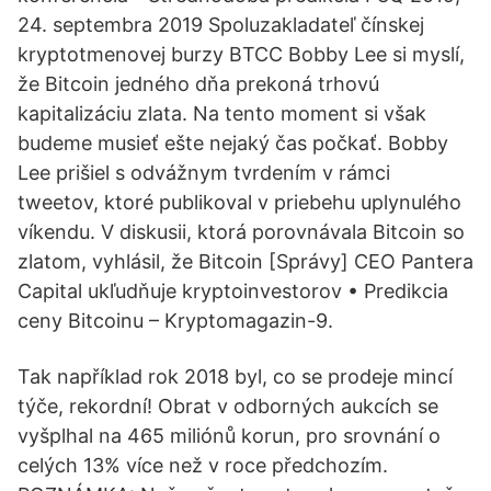
24. septembra 2019 Spoluzakladateľ čínskej
kryptotmenovej burzy BTCC Bobby Lee si myslí,
že Bitcoin jedného dňa prekoná trhovú
kapitalizáciu zlata. Na tento moment si však
budeme musieť ešte nejaký čas počkať. Bobby
Lee prišiel s odvážnym tvrdením v rámci
tweetov, ktoré publikoval v priebehu uplynulého
víkendu. V diskusii, ktorá porovnávala Bitcoin so
zlatom, vyhlásil, že Bitcoin [Správy] CEO Pantera
Capital ukľudňuje kryptoinvestorov • Predikcia
ceny Bitcoinu – Kryptomagazin-9.
Tak například rok 2018 byl, co se prodeje mincí
týče, rekordní! Obrat v odborných aukcích se
vyšplhal na 465 miliónů korun, pro srovnání o
celých 13% více než v roce předchozím.